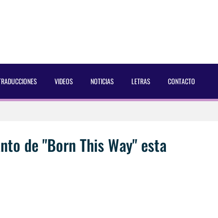
TRADUCCIONES
VIDEOS
NOTICIAS
LETRAS
CONTACTO
 Dust Magazine [2025]
ncés Bach Buquen
nto de "Born This Way" esta
aducida]
eo2 [2025]
 por Soria a Mister R&B España 2026