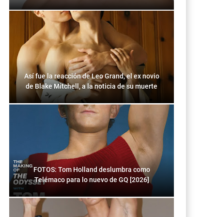
Así fue la reacción de Leo Grand, el ex novio
de Blake Mitchell, a la noticia de su muerte
FOTOS: Tom Holland deslumbra como
Telémaco para lo nuevo de GQ [2026]