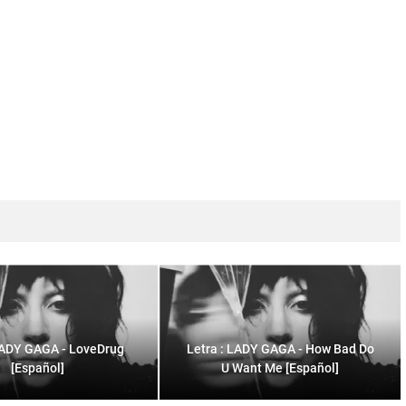
 LADY GAGA - LoveDrug
Letra : LADY GAGA - How Bad Do
[Español]
U Want Me [Español]