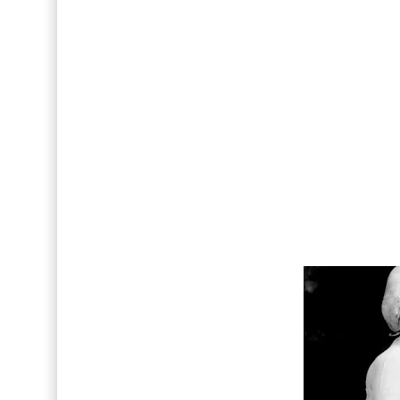
Así fue la reacción de Leo Grand, el ex novio de
FOTOS: Tom Holland deslumbra como Telémaco
FOTOS: Bach Buquen posa para lo nuevo de M