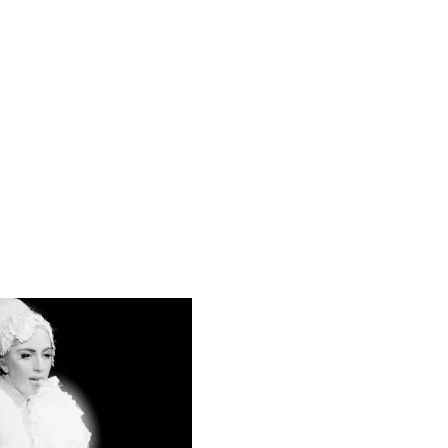
 Blake Mitchell, a la noticia de su muerte
 para lo nuevo de GQ [2026]
AC Cosmetics [2025]