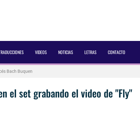
TRADUCCIONES
VIDEOS
NOTICIAS
LETRAS
CONTACTO
 Dust Magazine [2025]
ncés Bach Buquen
aducida]
n el set grabando el video de "Fly"
eo2 [2025]
AC Cosmetics [2025]
 Blake Mitchell, a la noticia de su muerte