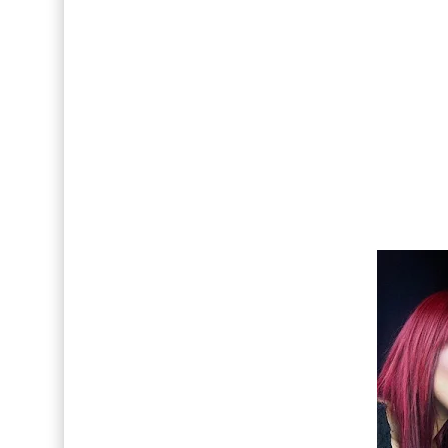
Drake Von, arrestado en Las Vegas por estrang
FOTOS: Fernando Lindez se luce como model