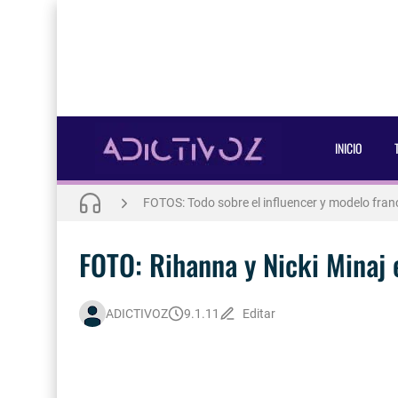
FOTOS: Lo mejor del modelo brasileño Andros
INICIO
FOTOS: Bach Buquen se luce para lo nuevo de
FOTOS: Todo sobre el influencer y modelo fra
THE WEEKND - Nothing Without You [Letra Trt
FOTO: Rihanna y Nicki Minaj e
FOTOS: Nuno Gallego posa para lo nuevo de N
FOTOS: Bach Buquen posa para lo nuevo de M
ADICTIVOZ
9.1.11
Editar
Así fue la reacción de Leo Grand, el ex novio de
FOTOS: Lo mejor de Hunter McVey