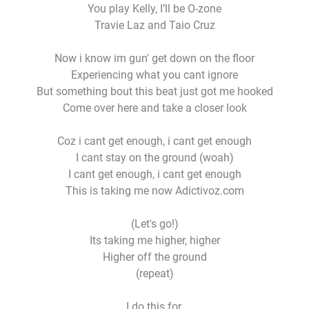
You play Kelly, I’ll be O-zone
Travie Laz and Taio Cruz
Now i know im gun' get down on the floor
Experiencing what you cant ignore
But something bout this beat just got me hooked
Come over here and take a closer look
Coz i cant get enough, i cant get enough
I cant stay on the ground (woah)
I cant get enough, i cant get enough
This is taking me now Adictivoz.com
(Let's go!)
Its taking me higher, higher
Higher off the ground
(repeat)
I do this for,