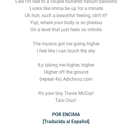
Like I’m tied to a couple hundred helium balloons
Looks like imma be up for a minute
Uh huh, such a beautiful feeling, idn’t it?
Yup, where your body is so plateau
On a level that just feels so infinite
The musics got me going higher
I feel like i can touch the sky
It,s taking me higher, higher
Higher off the ground
(repeat 4x) Adictivoz.com
It's your boy Travie McCoy!
Taio Cruz!.
POR ENCIMA
[Traducida al Español]