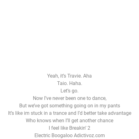
Yeah, it’s Travie. Aha
Taio. Haha.
Let’s go.
Now I’ve never been one to dance,
But we’ve got something going on in my pants
It’s like im stuck in a trance and I’d better take advantage
Who knows when I’ll get another chance
I feel like Breakin’ 2
Electric Boogaloo Adictivoz.com