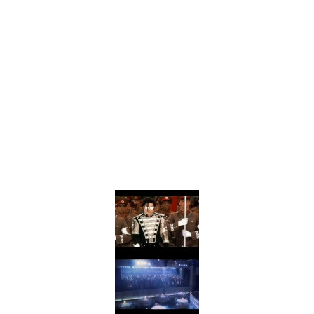
Drake Von, arrestado en Las Vegas por estrangular a su novio