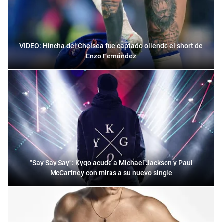
VIDEO: Hincha del Chelsea fue captado oliendo el short de
Enzo Fernández
"Say Say Say": Kygo acude a Michael Jackson y Paul
McCartney con miras a su nuevo single