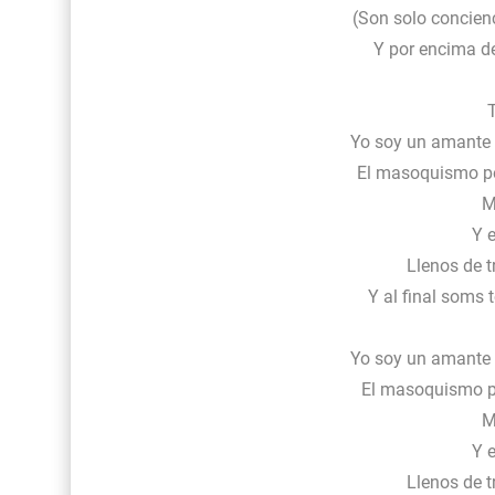
(Son solo concien
Y por encima de
Yo soy un amante 
El masoquismo pe
M
Y e
Llenos de t
Y al final soms
Yo soy un amante 
El masoquismo pe
M
Y e
Llenos de t