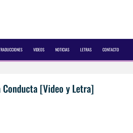
TRADUCCIONES
VIDEOS
NOTICIAS
LETRAS
CONTACTO
 Dust Magazine [2025]
ncés Bach Buquen
Conducta [Video y Letra]
aducida]
eo2 [2025]
 por Soria a Mister R&B España 2026