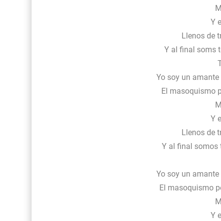
M
Y e
Llenos de t
Y al final soms
Yo soy un amante 
El masoquismo pe
M
Y e
Llenos de t
Y al final somo
Yo soy un amante 
El masoquismo pe
M
Y e