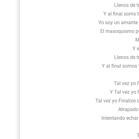
Llenos de t
Y al final soms
Yo soy un amante 
El masoquismo pe
M
Y e
Llenos de t
Y al final somo
Tal vez yo 
Y Tal vez yo f
Tal vez yo Finalize
Atrapado
Intentando echar 