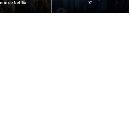
erie de Netflix
X"