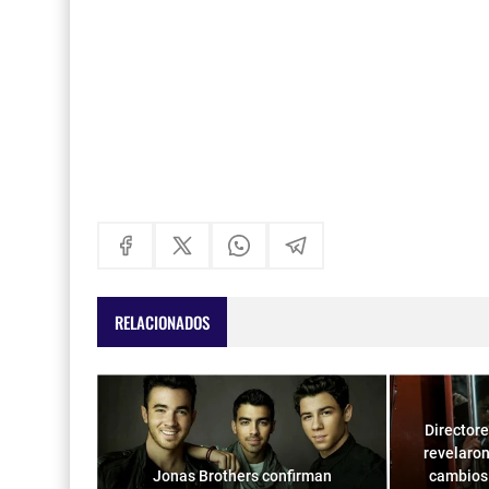
RELACIONADOS
Directore
revelaron
Jonas Brothers confirman
cambios 