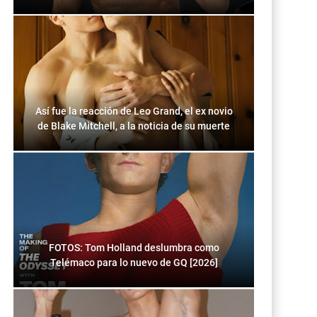
Así fue la reacción de Leo Grand, el ex novio
de Blake Mitchell, a la noticia de su muerte
FOTOS: Tom Holland deslumbra como
Telémaco para lo nuevo de GQ [2026]