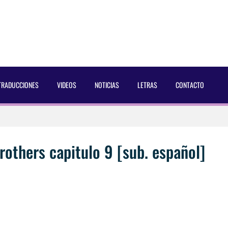
TRADUCCIONES
VIDEOS
NOTICIAS
LETRAS
CONTACTO
 Dust Magazine [2025]
ncés Bach Buquen
rothers capitulo 9 [sub. español]
aducida]
eo2 [2025]
 por Soria a Mister R&B España 2026