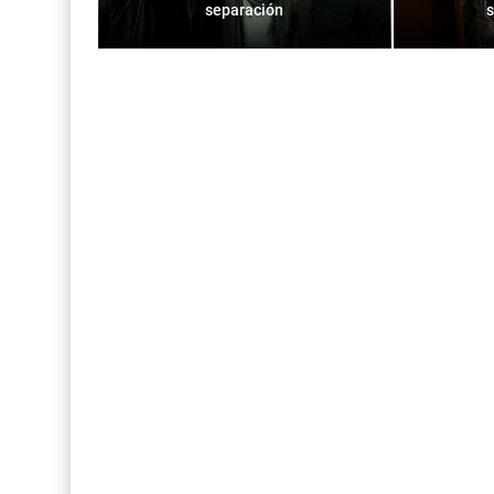
separación
s