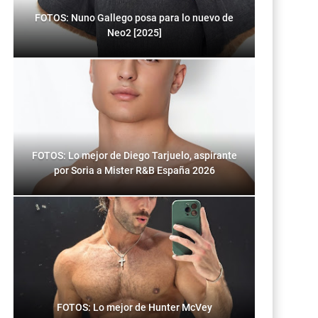
FOTOS: Nuno Gallego posa para lo nuevo de
Neo2 [2025]
FOTOS: Lo mejor de Diego Tarjuelo, aspirante
por Soria a Mister R&B España 2026
FOTOS: Lo mejor de Hunter McVey