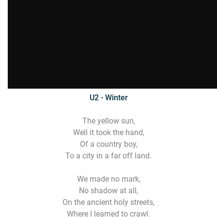
U2 - Winter
The yellow sun,
Well it took the hand,
Of a country boy,
To a city in a far off land.
We made no mark,
No shadow at all,
On the ancient holy streets,
Where I learned to crawl.