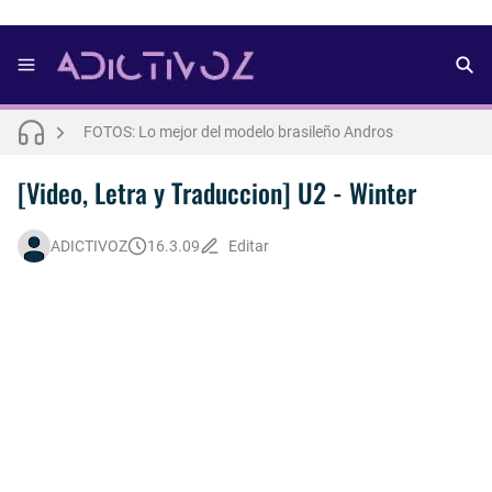
FOTOS: Bach Buquen se luce para lo nuevo de Dust Magazine [2025]
FOTOS: Lo mejor del modelo brasileño Andros
FOTOS: Todo sobre el influencer y modelo francés Bach Buquen
[Video, Letra y Traduccion] U2 - Winter
THE WEEKND - Nothing Without You [Letra Trtaducida]
ADICTIVOZ
16.3.09
Editar
FOTOS: Nuno Gallego posa para lo nuevo de Neo2 [2025]
FOTOS: Bach Buquen posa para lo nuevo de MAC Cosmetics [2025]
FOTOS: Lo mejor de Diego Tarjuelo, aspirante por Soria a Mister R&B España 2026
Así fue la reacción de Leo Grand, el ex novio de Blake Mitchell, a la noticia de su muerte
FOTOS: Lo mejor de Hunter McVey
Drake Von, arrestado en Las Vegas por estrangular a su novio