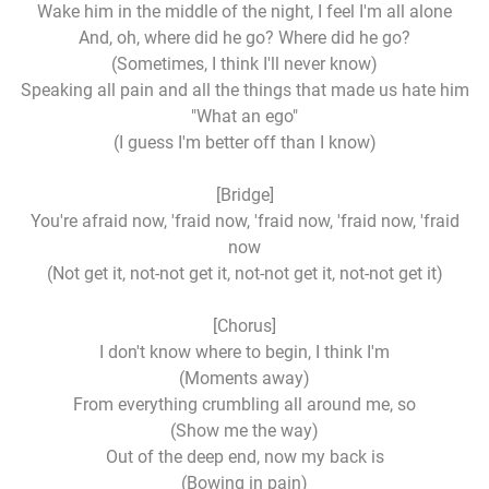
Wake him in the middle of the night, I feel I'm all alone
And, oh, where did he go? Where did he go?
(Sometimes, I think I'll never know)
Speaking all pain and all the things that made us hate him
"What an ego"
(I guess I'm better off than I know)
[Bridge]
You're afraid now, 'fraid now, 'fraid now, 'fraid now, 'fraid
now
(Not get it, not-not get it, not-not get it, not-not get it)
[Chorus]
I don't know where to begin, I think I'm
(Moments away)
From everything crumbling all around me, so
(Show me the way)
Out of the deep end, now my back is
(Bowing in pain)