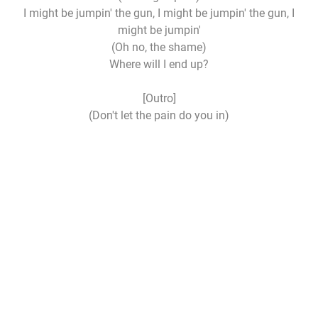
I might be jumpin' the gun, I might be jumpin' the gun, I
might be jumpin'
(Oh no, the shame)
Where will I end up?
[Outro]
(Don't let the pain do you in)