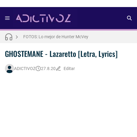
FOTOS: Nuno Gallego posa para lo nuevo de Neo2 [2025]
FOTOS: Lo mejor de Diego Tarjuelo, aspirante por Soria a Mister R&B España 2026
FOTOS: Lo mejor de Hunter McVey
Así fue la reacción de Leo Grand, el ex novio de Blake Mitchell, a la noticia de su muerte
GHOSTEMANE - Lazaretto [Letra, Lyrics]
FOTOS: Tom Holland deslumbra como Telémaco para lo nuevo de GQ [2026]
ADICTIVOZ
27.8.20
Editar
Drake Von, arrestado en Las Vegas por estrangular a su novio