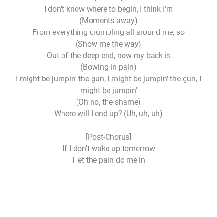
I don't know where to begin, I think I'm
(Moments away)
From everything crumbling all around me, so
(Show me the way)
Out of the deep end, now my back is
(Bowing in pain)
I might be jumpin' the gun, I might be jumpin' the gun, I
might be jumpin'
(Oh no, the shame)
Where will I end up? (Uh, uh, uh)
[Post-Chorus]
If I don't wake up tomorrow
I let the pain do me in