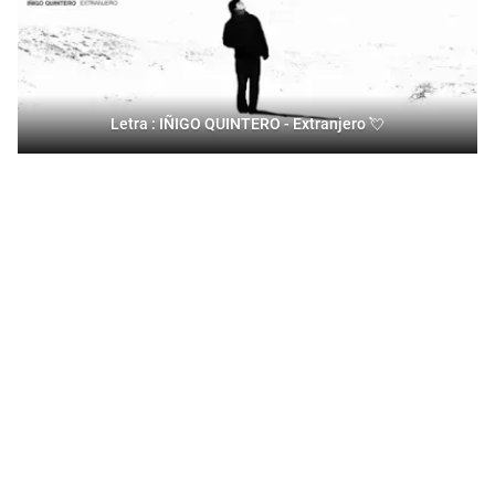
Letra : IÑIGO QUINTERO - Extranjero 💘