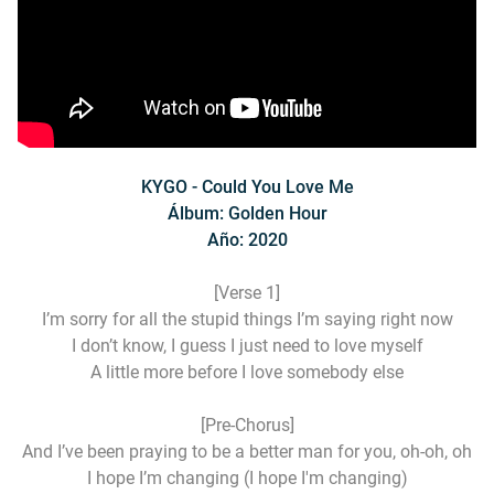
KYGO - Could You Love Me
Álbum: Golden Hour
Año: 2020
[Verse 1]
I’m sorry for all the stupid things I’m saying right now
I don’t know, I guess I just need to love myself
A little more before I love somebody else
[Pre-Chorus]
And I’ve been praying to be a better man for you, oh-oh, oh
I hope I’m changing (I hope I'm changing)