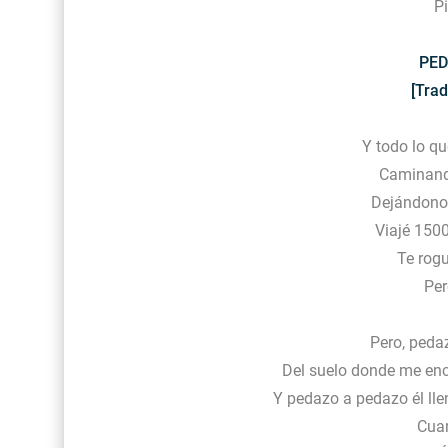
Pi
PED
[Trad
Y todo lo qu
Caminando
Dejándonos
Viajé 1500
Te rog
Per
Pero, peda
Del suelo donde me en
Y pedazo a pedazo él ll
Cuan