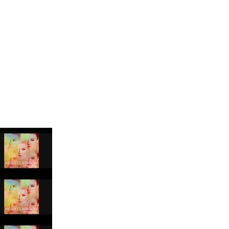
 Blake Mitchell, a la noticia de su muerte
 para lo nuevo de GQ [2026]
ular a su novio