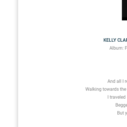
KELLY CLAR
Album: P
And all I
Walking towards the a
I traveled
Begge
But y