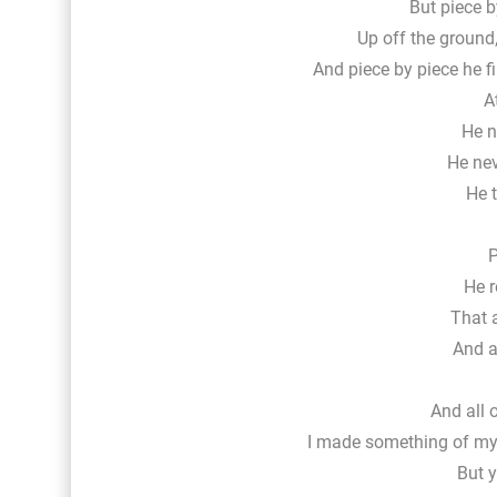
But piece b
Up off the groun
And piece by piece he fi
A
He n
He nev
He 
P
He r
That 
And a
And all o
I made something of m
But y