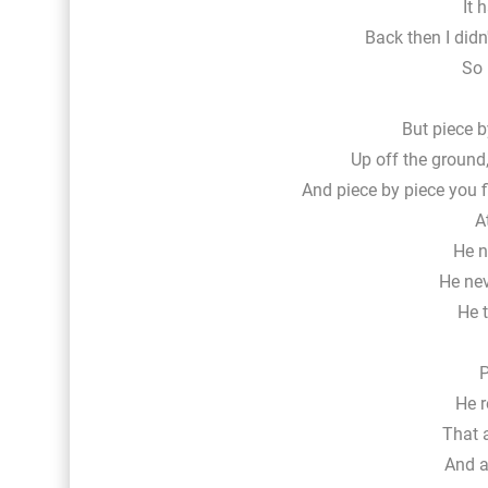
It 
Back then I did
So 
But piece b
Up off the groun
And piece by piece you f
A
He n
He nev
He 
P
He r
That 
And a