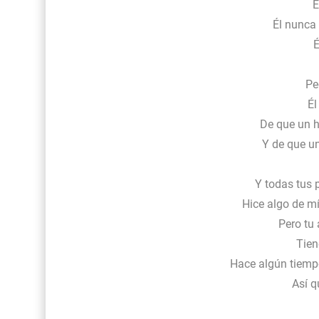
É
Él nunca
É
Pe
Él
De que un 
Y de que u
Y todas tus 
Hice algo de mí
Pero tu 
Tien
Hace algún tiempo
Así q