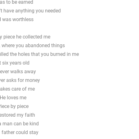
has to be earned
n't have anything you needed
I was worthless
y piece he collected me
d, where you abandoned things
illed the holes that you burned in me
t six years old
ever walks away
er asks for money
takes care of me
He loves me
iece by piece
estored my faith
a man can be kind
 father could stay