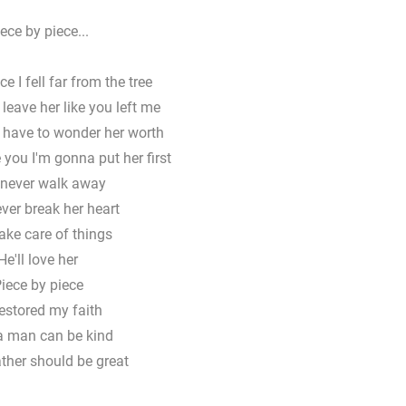
ece by piece...
e I fell far from the tree
 leave her like you left me
r have to wonder her worth
you I'm gonna put her first
l never walk away
ever break her heart
take care of things
He'll love her
iece by piece
estored my faith
a man can be kind
ther should be great