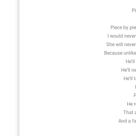
Pi
Piece by piec
I would never
She will neve
Because unlike 
He'l
He'll n
He'll 
P
He r
That 
And a fa