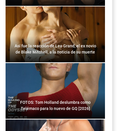
Así fue la reacción de Leo Grand, el ex novio
de Blake Mitchell, a la noticia de su muerte
FOTOS: Tom Holland deslumbra como
Telémaco para lo nuevo de GQ [2026]