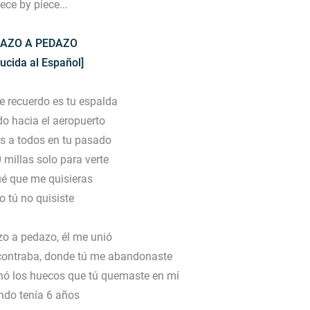
ece by piece...
AZO A PEDAZO
ucida al Español]
e recuerdo es tu espalda
 hacia el aeropuerto
 a todos en tu pasado
 millas solo para verte
ué que me quisieras
o tú no quisiste
zo a pedazo, él me unió
contraba, donde tú me abandonaste
enó los huecos que tú quemaste en mí
do tenía 6 años