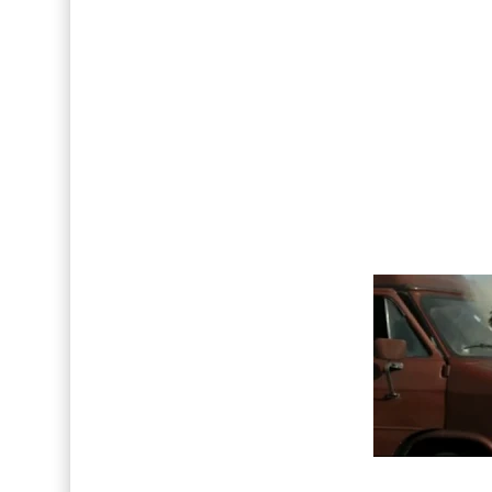
Así fue la reacción de Leo Grand, el ex novio de
FOTOS: Lo mejor de Hunter McVey
Drake Von, arrestado en Las Vegas por estrang