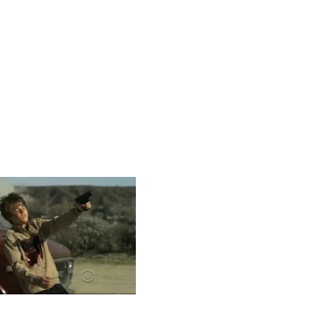
 Blake Mitchell, a la noticia de su muerte
ular a su novio