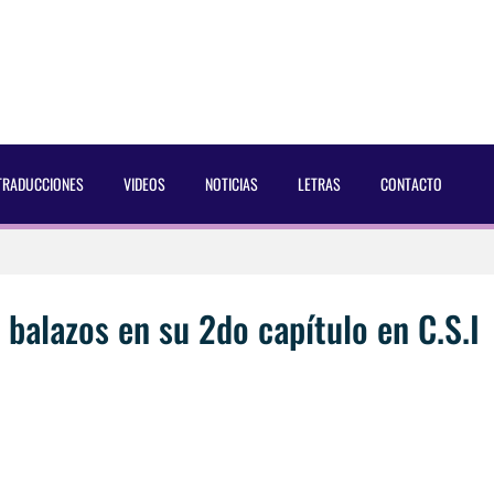
TRADUCCIONES
VIDEOS
NOTICIAS
LETRAS
CONTACTO
 Dust Magazine [2025]
ncés Bach Buquen
 balazos en su 2do capítulo en C.S.I
aducida]
eo2 [2025]
AC Cosmetics [2025]
 por Soria a Mister R&B España 2026